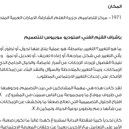
المكان
1971
- مركز للتصاميم، جزيرة العلم، الشارقة، الامارات العربية المت
بإشراف القيّم الفني:
استوديو موبيوس للتصميم
ما هو التغيير؟ التغيير، بباسطة، هو عملية ينتج عنها تحوّل، أو تطوّر، 
يأتي التغيير في شكل مراجعة، أو إعادة تعريف ، أو تعديل، أو نموّ. وغا
نتيجة الفضول لإيجاد الإجابات عن أسرار غامضة، والخيال الجامح الذي ي
الإمكانات. ويبدأ التغيير بالملاحظة والسؤال والنقد البنّاء عن إمكاناتن
الأفكار على إحداث التغيير الاجتماعي المطلوب.
لقد كانت هذه هي مهمة المشاركين في بيت التصميم، وجوهرها هو
اقتراح الحلول التصميمية التي تعالج ضعفاً ما وتكشف عن الإمكانات ا
من شأنها دعم وتطوير نوعية الحياة، وتمكين الـ X.
كان تحدياً كبيراً فنقطة البداية لمشروعٍ كهذا غالباً ما تكون صعبة
الأمر على التعامل مع الآخرين بعيداً عن حلقات المعرفة الاجتماعي