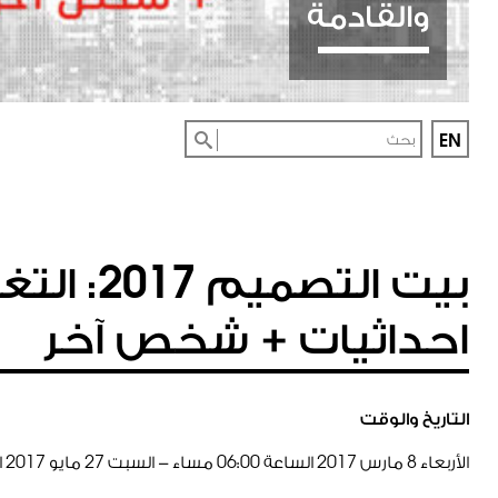
والقادمة
EN
بيت التصميم
: التغي
2017
احداثيات + شخص آخر
التاريخ والوقت
الأربعاء
8
مارس
2017
الساعة
00
:
06
مساء - السبت
27
مايو
2017
ا