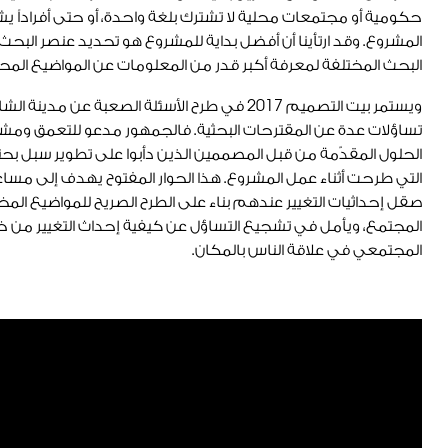
حكومية أو مجتمعات محلية لا تشترك بلغة واحدة، أو حتى أفراداً يش
المشروع. وقد ارتأينا أن أفضل بداية للمشروع هو تحديد عنصر البح
البحث المختلفة لمعرفة أكبر قدر من المعلومات عن المواضيع المح
ويستمر بيت التصميم
2017
في طرح الأسئلة الصعبة عن مدينة الشار
تساؤلات عدة عن المقترحات البحثية. فالجمهور مدعو للتعمق ومشار
الحلول المقدّمة من قبل المصممين الذين دأبوا على تطوير سبل ب
التي طرحت أثناء عمل المشروع. هذا الحوار المفتوح يهدف إلى مس
صقل إحداثيات التغيير عندهم بناء على الطرح الصريح للمواضيع المخت
المجتمع، ويأمل في تشجيع التساؤل عن كيفية إحداث التغيير من 
المجتمعي في علاقة الناس بالمكان.