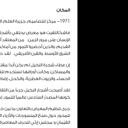
المكان
1971
- مركز للتصاميم، جزيرة العلم، الش
فاشكالتفيت هو معرض يحتفي بأشجار الن
الإنسان على مرور الزمن. من المعتقد أن
القديم، والذين أحضروا التمور من أماكن م
الشرق الأوسط، والقرن الأفريقي. لقد حا
إن عطاء شجرة النخيل لم يكن أبداً مق
والمساكن، وكانت أوراقها تستخدم لتغ
الحساء، والزيوت العطرية، والكحل، إضا
لقد أصبحت أشجار النخيل جزءاً من الثقاف
كونها المصدّر السادس عالمياً للتمور، إ
جرى تنظيم المعرض بالتعاون ما بين خلو
تتمحور حول صنع المنسوجات والأزياء ا
القيّمان و مجلس إرثي للحرف المعاصرة