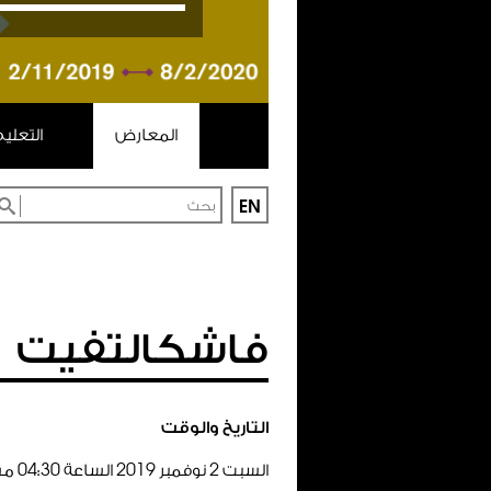
المعارض
التعلي
EN
فاشكالتفيت
التاريخ والوقت
السبت
2
نوفمبر
2019
الساعة
30
:
04
مس