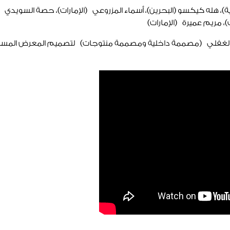
)، هله كيكسو (البحرين)، أسماء المزروعي (الإمارات)، حصة السويدي (ال
)، مريم عميرة (الإمارات)
لياء الغفلي (مصممة داخلية ومصممة منتوجات) لتصميم المعرض المست