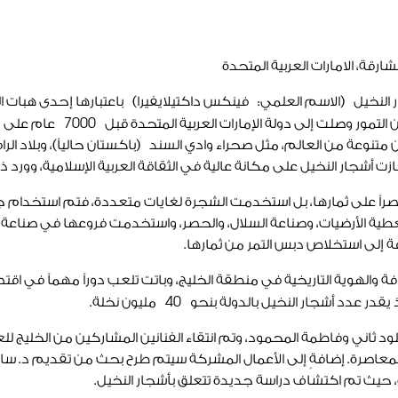
ارقة، الامارات العربية المتحدة
خيل (الاسم العلمي: فينكس داكتيلايفيرا) باعتبارها إحدى هبات الطب
 التمور وصلت إلى دولة الإمارات العربية المتحدة قبل
7000
عام على يد ا
تنوعة من العالم، مثل صحراء وادي السند (باكستان حالياً)، وبلاد الرافدي
زت أشجار النخيل على مكانة عالية في الثقاقة العربية الإسلامية، وورد ذ
تصراً على ثمارها، بل استخدمت الشجرة لغايات متعددة، فتم استخدام ج
طية الأرضيات، وصناعة السلال، والحصر، واستخدمت فروعها في صناع
فة إلى استخلاص دبس التمر من ثمارها.
ة والهوية التاريخية في منطقة الخليج، وباتت تلعب دوراً مهماً في اقتصاد
ذ يقدر عدد أشجار النخيل بالدولة بنحو
40
مليون نخلة.
د ثاني وفاطمة المحمود، وتم انتقاء الفنانين المشاركين من الخليج للع
لمعاصرة. إضافةٍ إلى الأعمال المشركة سيتم طرح بحث من تقديم د. سان
، حيث تم اكتشاف دراسة جديدة تتعلق بأشجار النخيل.