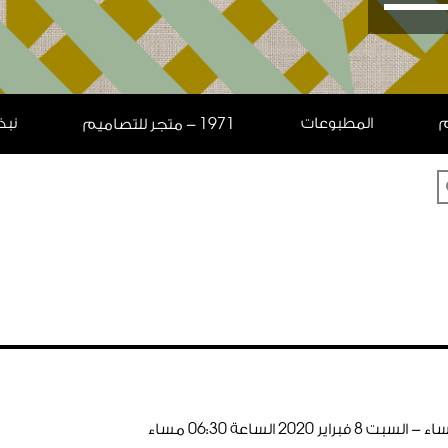
م
المطبوعات
نبذ
1971
- متجر للتصاميم
اء - السبت
8
فبراير
2020
الساعة
30
:
06
مساء