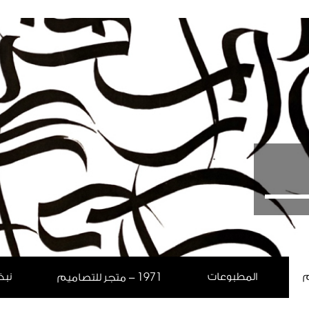
م
المطبوعات
نبذ
1971
- متجر للتصاميم