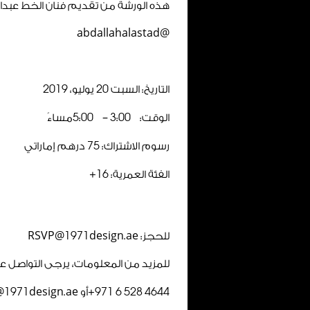
هذه الورشة من تقديم فنان الخط عبدالل
@abdallahalastad
التاريخ: السبت
20
يوليو،
2019
الوقت:
00
:
3
–
00
:
5
مساءً
رسوم الاشتراك:
75
درهم إماراتي
الفئة العمرية:
16
+
للحجز: RSVP@
design.ae
1971
للمزيد من المعلومات، يرجى التواصل ع
4644
528
6
971
+أو info@
design.ae
1971