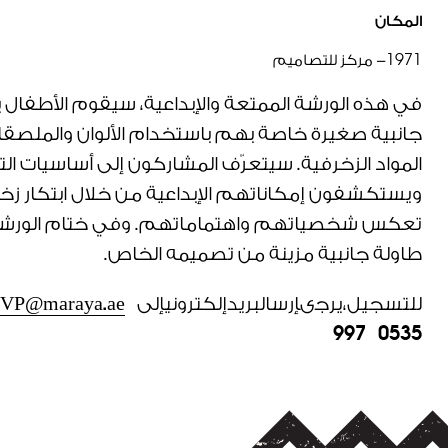
المكان
1971
- مركز للتصاميم
في هذه الورشة الممتعة والإبداعية، سيقوم الأطفال 
جانبية صغيرة خاصة بهم باستخدام الألوان والملص
المواد الزخرفية. سيتعرّف المشاركون إلى أساسيات الت
ويستكشفون إمكاناتهم الإبداعية من خلال ابتكار ز
تعكس شخصياتهم واهتماماتهم. وفي ختام الور
طاولة جانبية مزينة من تصميمه الخاص.
للتسجيل،يرجىإرسالبريدإلكترونيإلى
VP@maraya.ae
997
0535