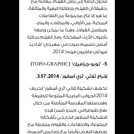
تتحول الرتابة إلى بطل الفيلم، مقارنة مع
حقيقة أن الفيلم بإطلالته البهية والمتألقة،
ما هو إلا نتاج مجموعة من التفاعلات
المركبة، من الأواني، والمظلات، والملح،
وسلاسل الفولاذ، وهذا ما يمكن وصفه
بأصوات الأزياء المفككة. وفاز الفيلم بجائزة
أفضل تصميم صوت في مهرجان “شاديد
فيو أون فاشيون فيلم”
2014
.
5
- “توبو-جرافيك” (
TOPO-GRAPHIC
)
إخراج ثلاثي “ثري أسفور”،
2014
،
57
.
3
.
تكشف تشكيلة ثلاثي “ثري أسفور” لخريف
2014
الجوانب البصرية المتنوعة للطبيعة
وهندستها المقدسة المتأصلة من خلال
نهج طبوغرافي. ويبدو ضمن هذه
التشكيلة المظهر الخارجي بأشكاله
المتنوعة، والارتفاعات، والقوام مترابطة مع
بعضها البعض وأيضاً مع تضاريس الجسم