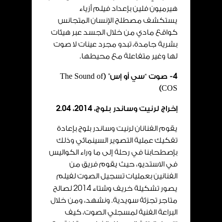
هيرميون فلين بإعداد فيلم أزياء
يستكشف مصطلح الإنسان المتجانس
كواقع مادي من خلال الجسد عبر هيئات
بشرية جامدة، تبدو مجرد عينات لا صوت
لها وغير متفاعلة مع محيطها.
4
- صوت “سي أو إس” (
The Sound of
)
COS
إخراج لرنيت وساندر بلوج،
2014
،
04
.
2
يقوم الفنانان لرنيت وساندر بلوج بإعادة
تفكيك عملية التصوير السينمائي وذلك
بإصطحابنا في رحلة إلى ما وراء الكواليس
في الاستديو، حيث يقوم فريق من
الفنانين بعمليات تسجيل الصوت لفيلم
يصور تشكيلة خريف وشتاء
2014
لصالح
متاجر تجزئة سويدية. ونشهد، ومن خلال
البراعة الفنية لمسجلي الصوت، كيف