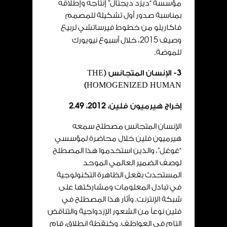
مؤسسة “ديزد ديجتال” إنتاجه وإطلاقه
بمناسبة صدور أول تشكيلة للمصمم
فاكاريلو من خطوط فيرساتشي لربيع
وصيف
2015
، خلال أسبوع نيويورك
للموضة.
3
- الإنسان المتجانس (
THE
)
HOMOGENIZED HUMAN
إخراج هيرميون فلين،
2012
،
49
.
2
الإنسان المتجانس مصطلح سمعه
هيرميون فلين خلال محاضرة لمؤسسي
“غوغل”، والذين استخدموا هذا المصطلح
لوصف الضمير العالمي الموحد
المستحدث بفعل الظاهرة التكنولوجية
في تبادل المعلومات ومشاركتها على
شبكة الإنترنت. وأثار هذا المصطلح في
فلين نوعاً من الشعور الإزدواجية والتناقض
التام في العواطف. وكنقطة انطلاق، قام