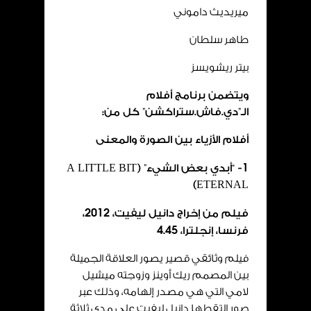
ميريديث داموني
طاهر سلطان
بيتر ريشويسز
ويتضمن برنامج أفلام
الـ”دي.فاش.ستراكشن” كل من:
أفلام الأزياء بين الصورة والمعنى
1
- “أبدي بعض الشيء” (
A LITTLE BIT
)
ETERNAL
فيلم من إخراج دانيل ليفيت،
2012
،
فرنسا، إنجلترا،
45
.
4
فيلم وثائقي قصير يصور العلاقة الجميلة
بين المصمم ريك أوينز وزوجته ميشيل
لامي التي هي مصدر إلهامه، وذلك عبر
صور التقطها دانيل ليفيت على مدى ثلاثة