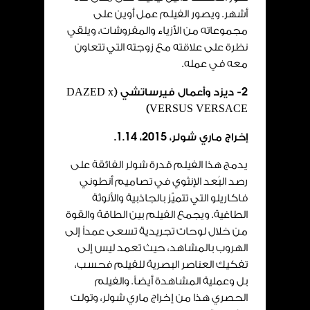
أشهر. ويصور الفيلم عمل أوين على
مجموعاته من الأزياء والمفروشات، ويلقي
نظرة على علاقته مع زوجته التي تتعاون
معه في عمله.
2
- ديزد وأعمال
فيرساتشي
(
DAZED x
)
VERSUS VERSACE
إخراج ماري شولر،
2015
،
14
.
1
.
يدمج هذا الفيلم قدرة شولر الفائقة على
رصد البُعد الإنثوي في تصاميم أنطوني
فاكاريلو التي تتميّز بالجاذبية والأنوثة
الطاغية. ويجمع الفيلم بين الطاقة والقوة
من خلال لوحات تجريدية تسعى عمداً إلى
الهروب بالمشاهد، حيث تعمد ليس إلى
تفكيك العناصر البصرية للفيلم فحسب،
بل وعملية المشاهدة أيضاً. والفيلم
الحصري هذا من إخراج ماري شولر، وتولت