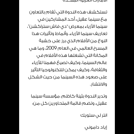
الامارات العربية المتحدة
تستكشف هذه الندوة التي تُقام بالتعاون
مع سينما عقيل، أحد المشاركين في
سينما الأزياء بمعرض “دي فاش ستراكشن”،
تعاريف سينما الأزياء، وأنماط وتأثيرات هذا
النوع من الأفلام الذي برز على خشبة
المسرح العالمي في العام
2009
، وما هي
المكانة التي تشغلها هذه الأفلام في
عالم السينما، وكيف تصيغ فهمنا للأزياء
والثقافة، وكيف يمكن للتكنولوجيا التأثير
على صعود هذه السينما من حيث الشكل
والانتشار.
وتدير الندوة بثينة كاظم، مؤسسة سينما
عقيل، وتضم قائمة المتحاورين كل من:
انتر لي ستويك
إياد داموني